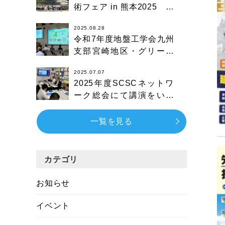
術フェア in 熊本2025 技
術展示 出展
2025.08.28
令和7年度地盤工学会九州
支部宮崎地区・グリーン
イノベーション宮崎主催
2025.07.07
シンポジウム技術発表会
2025年度SCSCネットワ
ーク総会にて講演をいた
しました
一覧を見る
カテゴリ
お知らせ
イベント