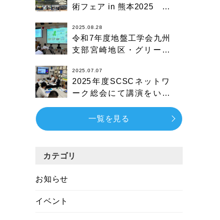
術フェア in 熊本2025 技
術展示 出展
2025.08.28
令和7年度地盤工学会九州
支部宮崎地区・グリーン
イノベーション宮崎主催
2025.07.07
シンポジウム技術発表会
2025年度SCSCネットワ
ーク総会にて講演をいた
しました
一覧を見る
カテゴリ
お知らせ
イベント